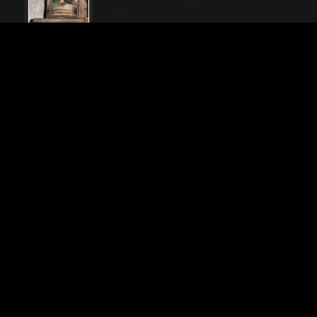
Nome File
20233_0305
Didascalia
Parma, Chiesa di San Giovanni Evangelista: affresco
del periodo giovanile di Girolamo Francesco M.
Mazzola (il Parmigianino) (circa 1523). Particolare con
putto.
Città
Parma (PR)
Locazione
Chiesa di San Giovanni Evangelista
Parole chiave
Affresco - Amorino - Emilia Romagna - Girolamo