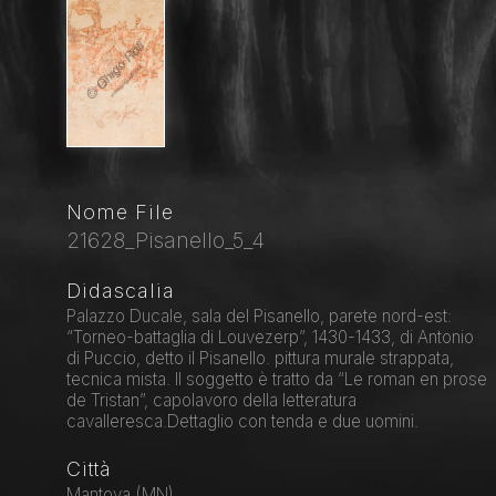
Nome File
21628_Pisanello_5_4
Didascalia
Palazzo Ducale, sala del Pisanello, parete nord-est:
“Torneo-battaglia di Louvezerp”, 1430-1433, di Antonio
di Puccio, detto il Pisanello. pittura murale strappata,
tecnica mista. Il soggetto è tratto da “Le roman en prose
de Tristan”, capolavoro della letteratura
cavalleresca.Dettaglio con tenda e due uomini.
Città
Mantova (MN)