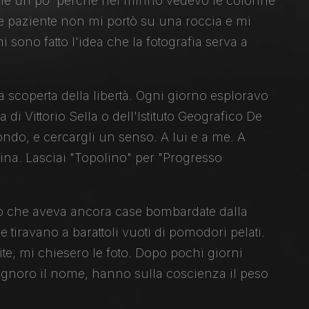
olle un po' perché nel mirino vedevo le colonne
e e paziente non mi portò su una roccia e mi
i sono fatto l'idea che la fotografia serva a
 scoperta della libertà. Ogni giorno esploravo
i Vittorio Sella o dell'Istituto Geografico De
ndo, e cercargli un senso. A lui e a me. A
ina. Lasciai "Topolino" per "Progresso
ato che aveva ancora case bombardate dalla
e tiravano a barattoli vuoti di pomodori pelati.
ite, mi chiesero le foto. Dopo pochi giorni
i ignoro il nome, hanno sulla coscienza il peso