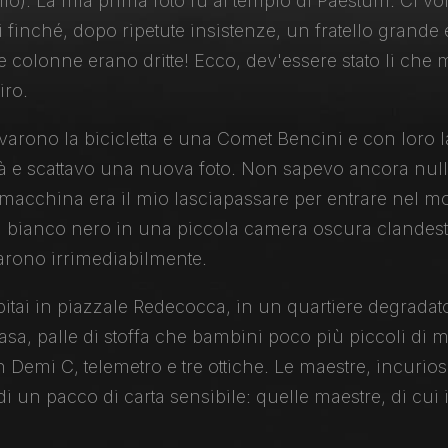
nio). La mia prima foto fu al tempio di Paestum. Ci v
ai finché, dopo ripetute insistenze, un fratello grand
e colonne erano dritte! Ecco, dev'essere stato li che m
iro.
arono la bicicletta e una Comet Bencini e con loro la
à e scattavo una nuova foto. Non sapevo ancora nulla d
 macchina era il mio lasciapassare per entrare nel mo
l bianco nero in una piccola camera oscura clandest
narono irrimediabilmente.
capitai in piazzale Redecocca, in un quartiere degrad
 casa, palle di stoffa che bambini poco più piccoli di m
n Demi C, telemetro e tre ottiche. Le maestre, incurios
 di un pacco di carta sensibile: quelle maestre, di cu