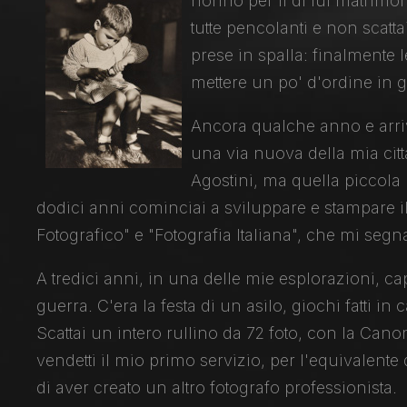
nonno per il di lui matrimo
tutte pencolanti e non scatt
prese in spalla: finalmente l
mettere un po' d'ordine in g
Ancora qualche anno e arriv
una via nuova della mia citt
Agostini, ma quella piccola
dodici anni cominciai a sviluppare e stampare i
Fotografico" e "Fotografia Italiana", che mi seg
A tredici anni, in una delle mie esplorazioni, 
guerra. C'era la festa di un asilo, giochi fatti in
Scattai un intero rullino da 72 foto, con la Cano
vendetti il mio primo servizio, per l'equivalente
di aver creato un altro fotografo professionista.