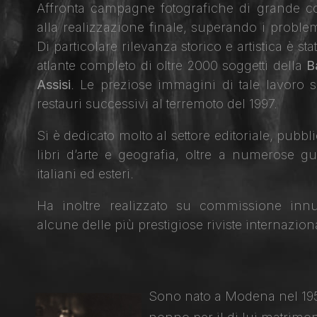
Affronta campagne fotografiche di grande co
alla realizzazione finale, superando i problem
Di particolare rilevanza storico e artistica è sta
atlante completo di oltre 2000 soggetti della
B
Assisi
. Le preziose immagini di tale lavoro so
restauri successivi al terremoto del 1997.
Si è dedicato molto al settore editoriale, pub
libri d’arte e geografia, oltre a numerose gui
italiani ed esteri.
Ha inoltre realizzato su commissione innu
alcune delle più prestigiose riviste internaziona
Sono nato a Modena nel 1956