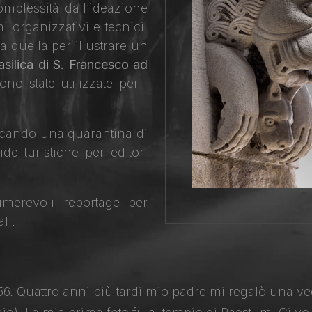
mplessità dall’ideazione
i organizzativi e tecnici.
ta quella per illustrare un
asilica di S. Francesco ad
no state utilizzate per i
blicando una quarantina di
de turistiche per editori
merevoli reportage per
li.
. Quattro anni più tardi mio padre mi regalò una ve