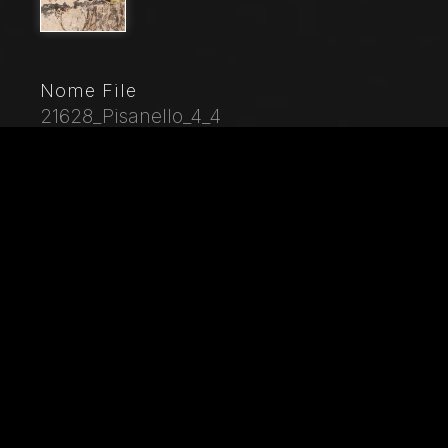
Nome File
21628_Pisanello_4_4
Didascalia
Palazzo Ducale, sala del Pisanello, parete nord-est:
“Torneo-battaglia di Louvezerp”, 1430-1433, di Antonio
di Puccio, detto il Pisanello. pittura murale strappata,
tecnica mista. Il soggetto è tratto da “Le roman en
prose de Tristan”, capolavoro della letteratura
cavalleresca.Dettaglio con cavalieri.
Città
Mantova (MN)
Locazione
Palazzo Ducale