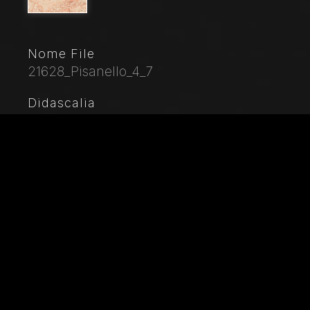
Nome File
21628_Pisanello_4_7
Didascalia
Palazzo Ducale, sala del Pisanello, parete nord-est:
“Torneo-battaglia di Louvezerp”, 1430-1433, di Antonio
di Puccio, detto il Pisanello. pittura murale strappata,
tecnica mista. Il soggetto è tratto da “Le roman en
prose de Tristan”, capolavoro della letteratura
cavalleresca.Dettaglio con una città turrita, il castello
di re Brangoire, che ricorda il mantovano castello di
San Giorgio.
Città
Mantova (MN)
Locazione
Palazzo Ducale