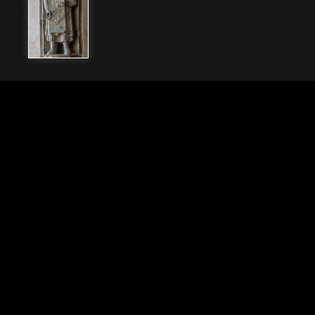
Nome File
21772_139
Didascalia
Fidenza, Duomo (Cattedrale di San Donnino), facciata,
portale maggiore: dettaglio dell’archivolto con una
delle figure di profeti raffiguranti I comandamenti con
l’iscrizione: NON / OCCI/DES = Non ucciderai (Es 20,
13).Opera di Benedetto Antelami e bottega.
Città
Fidenza (PR)
Locazione
Cattedrale di San Donnino