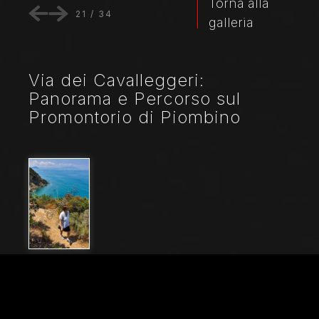
Torna alla
21
/
34
galleria
Via dei Cavalleggeri:
Panorama e Percorso sul
Promontorio di Piombino
Nome File
21222_0287