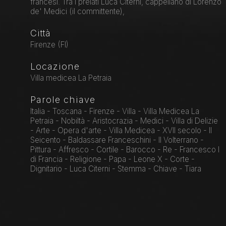
francesi. Tra i prelati Luca Citerni, cappellano di Lorenzo
de' Medici (il committente),
Città
Firenze (FI)
Locazione
Villa medicea La Petraia
Parole chiave
Italia - Toscana - Firenze - Villa - Villa Medicea La
Petraia - Nobiltà - Aristocrazia - Medici - Villa di Delizie
- Arte - Opera d'arte - Villa Medicea - XVII secolo - Il
Seicento - Baldassare Franceschini - Il Volterrano -
Pittura - Affresco - Cortile - Barocco - Re - Francesco I
di Francia - Religione - Papa - Leone X - Corte -
Dignitario - Luca Citerni - Stemma - Chiave - Tiara