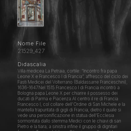
Nome File
21529_427
Didascalia
Villa medicea La Petraia, cortile: “Incontro fra papa
Leone X e Francesco I di Francia”, affresco del ciclo dei
Fasti Medicei del Volterrano (Baldassarre Franceschini),
1636-1647.Nel 1515 Francesco I di Francia incontrò a
Bologna papa Leone X per chiarire il possesso dei
ducati di Parma e Piacenza.Al centro il re di Francia
Francesco I, col collare dell'Ordine di San Michele e la
mantella trapuntata di gigli di Francia, dietro il quale si
vede una personificazione in statua dell'Ecclesia
sormontata dallo stemma Medici con le chiavi di san
Pietro e la tiara; a sinistra infine il gruppo di dignitari