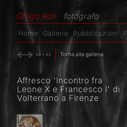
Ghigo Roli
fotografo
Home
Gallerie
Pubblicazioni
P
Torna alla galleria
40
/
62
Affresco 'Incontro fra
Leone X e Francesco I' di
Volterrano a Firenze