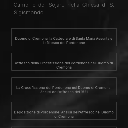
Campi e del Sojaro nella Chiesa di S.
Sigismondo.
Duomo di Cremona: la Cattedrale di Santa Maria Assunta e
l'affresco del Pordenone
Affresco della Crocefissione del Pordenone nel Duomo di
Cremona
La Crocefissione del Pordenone nel Duomo di Cremona:
Analisi dell'Affresco del 1521
Deposizione di Pordenone: Analisi dell'Affresco nel Duomo
di Cremona