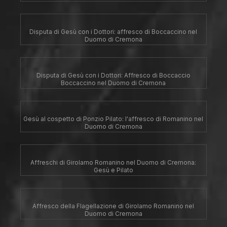
Disputa di Gesù con i Dottori: affresco di Boccaccino nel
Duomo di Cremona
Disputa di Gesù con i Dottori: Affresco di Boccaccio
Boccaccino nel Duomo di Cremona
Gesù al cospetto di Ponzio Pilato: l'affresco di Romanino nel
Duomo di Cremona
Affreschi di Girolamo Romanino nel Duomo di Cremona:
Gesù e Pilato
Affresco della Flagellazione di Girolamo Romanino nel
Duomo di Cremona