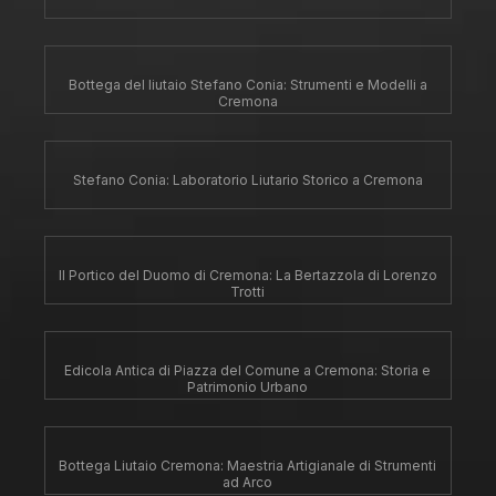
Bottega del liutaio Stefano Conia: Strumenti e Modelli a
Cremona
Stefano Conia: Laboratorio Liutario Storico a Cremona
Il Portico del Duomo di Cremona: La Bertazzola di Lorenzo
Trotti
Edicola Antica di Piazza del Comune a Cremona: Storia e
Patrimonio Urbano
Bottega Liutaio Cremona: Maestria Artigianale di Strumenti
ad Arco