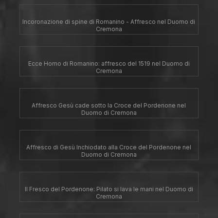
Incoronazione di spine di Romanino - Affresco nel Duomo di
Cremona
Ecce Homo di Romanino: affresco del 1519 nel Duomo di
Cremona
Affresco Gesù cade sotto la Croce del Pordenone nel
Duomo di Cremona
Affresco di Gesù Inchiodato alla Croce del Pordenone nel
Duomo di Cremona
Il Fresco del Pordenone: Pilato si lava le mani nel Duomo di
Cremona