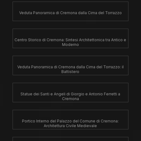
Veduta Panoramica di Cremona dalla Cima del Torrazzo
Centro Storico di Cremona: Sintesi Architettonica tra Antico e
Moderno
Veduta Panoramica di Cremona dalla Cima del Torrazzo: il
Battistero
Statue dei Santi e Angeli di Giorgio e Antonio Ferretti a
Cremona
Portico Interno del Palazzo del Comune di Cremona:
Architettura Civile Medievale