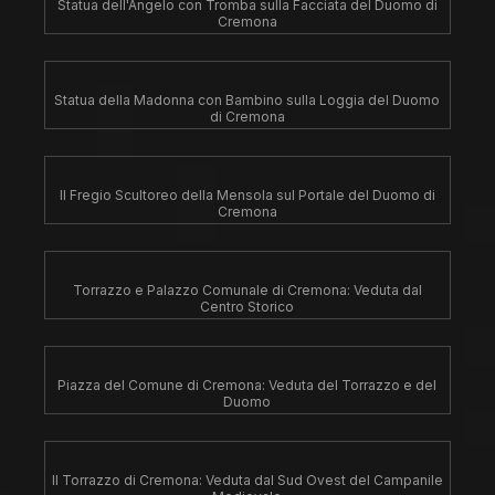
Statua dell'Angelo con Tromba sulla Facciata del Duomo di
Cremona
Statua della Madonna con Bambino sulla Loggia del Duomo
di Cremona
Il Fregio Scultoreo della Mensola sul Portale del Duomo di
Cremona
Torrazzo e Palazzo Comunale di Cremona: Veduta dal
Centro Storico
Piazza del Comune di Cremona: Veduta del Torrazzo e del
Duomo
Il Torrazzo di Cremona: Veduta dal Sud Ovest del Campanile