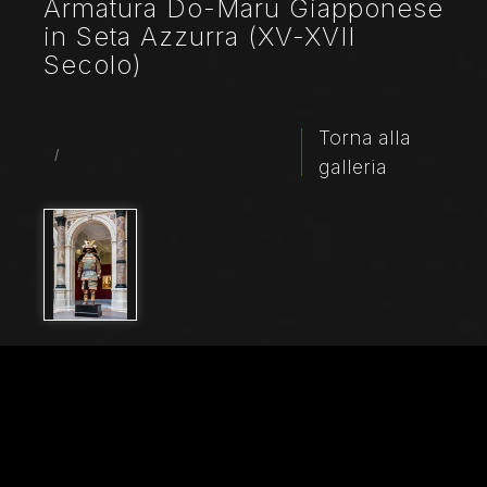
Armatura Do-Maru Giapponese
in Seta Azzurra (XV-XVII
Secolo)
Torna alla
/
galleria
Nome File
21252_0674
Didascalia
Armatura composita del tipo do-maru a fettucce di