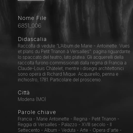
Nome File
6851_006
Didascalia
Raccolta di vedute “L’Album de Marie - Antoinette. Vues
et plans du Petit Trianon à Versailles”: pagina riguardante
lo spaccato del teatro, lato platea. Gli acquerelli della
raccolta furono commissionati dalla regina di Francia a
Claude-Louis Chàtelet, mentre i disegni architettonici
sono opera di Richard Mique. Acquarello, penna e
inchiostro, 1781. Particolare del proscenio.
Città
Modena (MO)
Parole chiave
Francia - Marie Antoinette - Regina - Petit Trianon -
Reggia di Versailles - Palazzo - XVIII secolo - Il
Settecento - Album - Veduta - Arte - Opera d'arte -