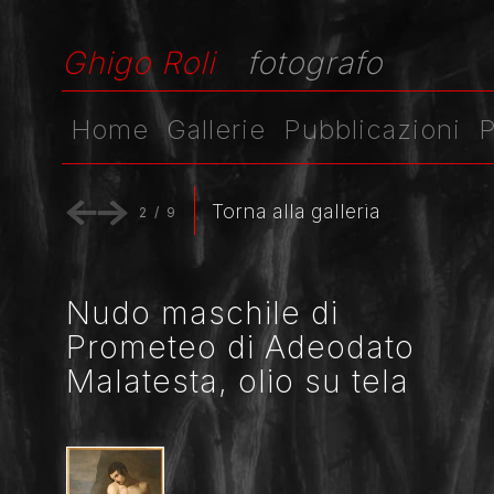
Ghigo Roli
fotografo
Home
Gallerie
Pubblicazioni
P
Torna alla galleria
2
/
9
Nudo maschile di
Prometeo di Adeodato
Malatesta, olio su tela