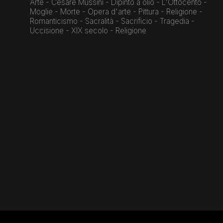
Arte - Cesare Mussini - Dipinto a olio - L'Ottocento -
Moglie - Morte - Opera d'arte - Pittura - Religione -
Romanticismo - Sacralità - Sacrificio - Tragedia -
Uccisione - XIX secolo - Religione