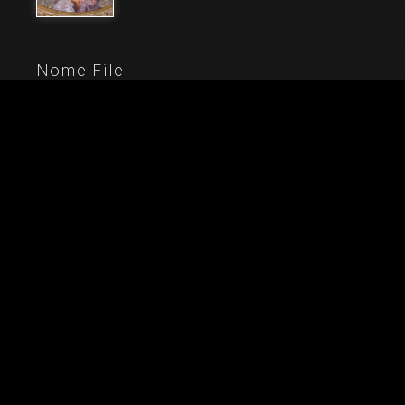
Nome File
20908_0045
Didascalia
Genova, Duomo (Cattedrale di S. Lorenzo), interno,
Cappella Lercari o del Santissimo Sacramento (abside
settentrionale), catino absidale: "Assunzione della
Vergine", affresco di Giovanni Battista Castello detto il
Bergamasco, 1564-7. Particolare.
Città
Genova (GE)
Locazione
Cattedrale di San Lorenzo (Duomo)
Parole chiave
Italia - Liguria - Genova - Cattedrale - Duomo -