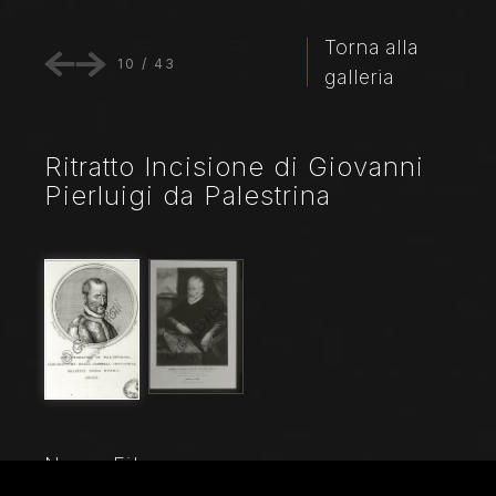
Torna alla
10
/
43
galleria
Ritratto Incisione di Giovanni
Pierluigi da Palestrina
Nome File
6805_001