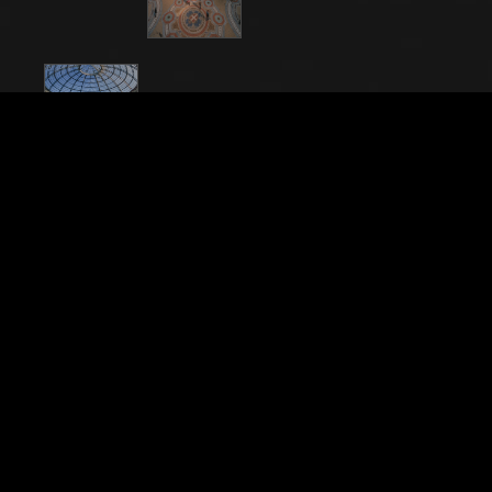
Nome File
91534_005
Didascalia
Galleria Vittorio Emanuele II, inaugurata nel 1867:
veduta dell’ottagono centrale.
Città
Milano (MI)
Locazione