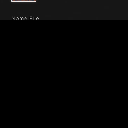
Nome File
20272_0235
Didascalia
Rocca di Vignola, Cappella Contrari, parete orientale:
"Ascensione di Cristo". Affresco del Maestro di
Vignola, anni Venti del Quattrocento.Particolare con
angelo musicante che suona un violino.
Città
Vignola (MO)
Locazione
Rocca di Vignola
Parole chiave
Affresco - Angelo - Archi - Arte - Ascensione -
Cappella - Castello - Cherubino - Cristianesimo -