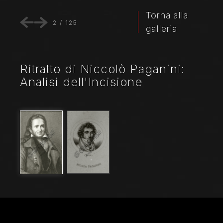
Torna alla
2
/
125
galleria
Ritratto di Niccolò Paganini:
Analisi dell'Incisione
Nome File
6809_0003