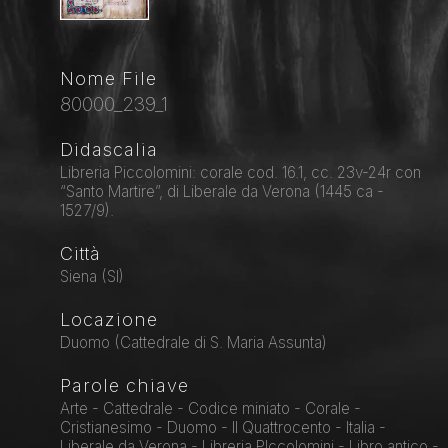
Nome File
80000_239_1
Didascalia
Libreria Piccolomini: corale cod. 16.1, cc. 23v-24r con
“Santo Martire”, di Liberale da Verona (1445 ca -
1527/9).
Città
Siena (SI)
Locazione
Duomo (Cattedrale di S. Maria Assunta)
Parole chiave
Arte - Cattedrale - Codice miniato - Corale -
Cristianesimo - Duomo - Il Quattrocento - Italia -
Liberale da Verona - Libreria PIccolomini - Libro antico -