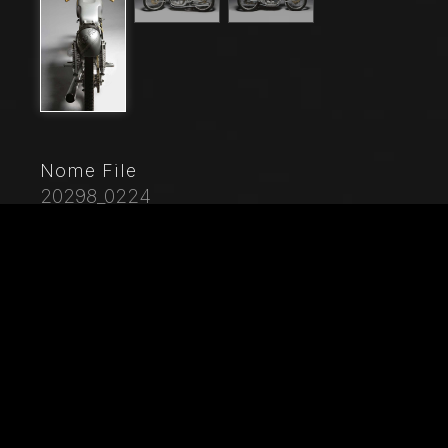
Nome File
20298_0224
Didascalia
Moto d'epoca Mondial 175 Marca: Mondialmodello:
175nazione: Italia - Bologna e Milanoanno:
1954condizioni: restauratacilindrata: 174,4 (alesaggio e
corsa 62 x 57,8)motore: monocilindricocambio: in
blocco a cinque rapportiNata nel 1929 per volontà dei
conti Boselli di Ancarano (Piacenza), la F.B. Mondial
produsse fino alla Seconda Guerra Mondiale solo
motocarri per trasporto merci. Ma l'amore per le
motociclette che aveva segnato Giuseppe, uno dei
fratelli Boselli fin da ragazzo, riemerge nel '46 quando