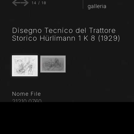
14
/
18
galleria
Disegno Tecnico del Trattore
Storico Hürlimann 1 K 8 (1929)
Nome File
21210_0760
Didascalia
Trattore d'epoca. Particolare di disegno
tecnico.Marca: HürlimannModello: 1 K 8Anno:
1929Alimentazione: benzinaNumero cilindri: