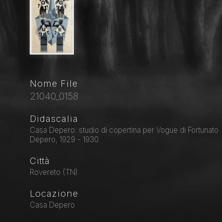
Nome File
21040_0158
Didascalia
Casa Depero: studio di copertina per Vogue di Fortunato
Depero, 1929 - 1930.
Città
Rovereto (TN)
Locazione
Casa Depero