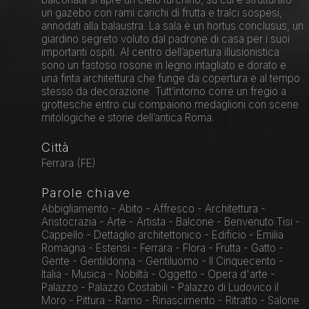
un gazebo con rami carichi di frutta e tralci sospesi,
annodati alla balaustra. La sala è un hortus conclusus, un
giardino segreto voluto dal padrone di casa per i suoi
importanti ospiti. Al centro dell’apertura illusionistica
sono un fastoso rosone in legno intagliato e dorato e
una finta architettura che funge da copertura e al tempo
stesso da decorazione. Tutt’intorno corre un fregio a
grottesche entro cui compaiono medaglioni con scene
mitologiche e storie dell’antica Roma.
Città
Ferrara (FE)
Parole chiave
Abbigliamento - Abito - Affresco - Architettura -
Aristocrazia - Arte - Artista - Balcone - Benvenuto Tisi -
Cappello - Dettaglio architettonico - Edificio - Emilia
Romagna - Estensi - Ferrara - Flora - Frutta - Gatto -
Gente - Gentildonna - Gentiluomo - Il Cinquecento -
Italia - Musica - Nobiltà - Oggetto - Opera d'arte -
Palazzo - Palazzo Costabili - Palazzo di Ludovico il
Moro - Pittura - Ramo - Rinascimento - Ritratto - Salone