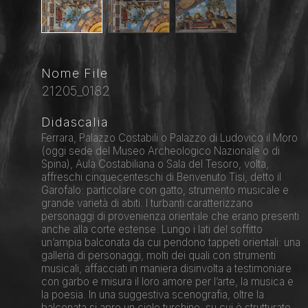
Nome File
21205_0182
Didascalia
Ferrara, Palazzo Costabili o Palazzo di Ludovico il Moro
(oggi sede del Museo Archeologico Nazionale o di
Spina), Aula Costabiliana o Sala del Tesoro, volta,
affreschi cinquecenteschi di Benvenuto Tisi, detto il
Garofalo: particolare con gatto, strumento musicale e
grande varietà di abiti. I turbanti caratterizzano
personaggi di provenienza orientale che erano presenti
anche alla corte estense. Lungo i lati del soffitto
un’ampia balconata da cui pendono tappeti orientali: una
galleria di personaggi, molti dei quali con strumenti
musicali, affacciati in maniera disinvolta a testimoniare
con garbo e misura il loro amore per l’arte, la musica e
la poesia. In una suggestiva scenografia, oltre la
balconata si apre un cielo turchino, su cui è strutturato