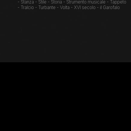
- Stanza - Stile - Storia - Strumento musicale - Tappeto
- Tralcio - Turbante - Volta - XVI secolo - il Garofalo