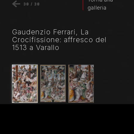
38
/
38
galleria
Gaudenzio Ferrari, La
Crocifissione: affresco del
1513 a Varallo
Nome File
20235_0424