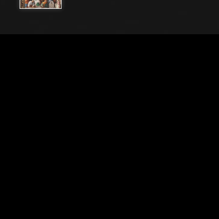
Nome File
20215_100
Didascalia
Piacenza, Santuario della Madonna di Campagna,
Cappella di Santa Caterina: "Disputa di S. Caterina con
i Filosofi"; nella lunetta: "Decapitazione di S. Caterina".
Affreschi del Pordenone (Giovanni Antonio de
Sacchis, 1530 -1532).
Città
Piacenza (PC)
Locazione
Santuario Madonna di Campagna
Parole chiave
Affresco - Cristianesimo - Decapitazione - Emilia