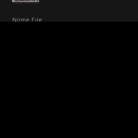
Nome File
20210_0037
Didascalia
Cremona, Duomo (Cattedrale di Santa Maria Assunta),
interno, controfacciata: "Deposizione", affresco del
Pordenone (Giovanni Antonio de' Sacchis), 1522.
Città
Cremona (CR)
Locazione
Duomo (Cattedrale di Santa Maria
Parole chiave
Affresco - Architettura - Arte - Artista - Cattedrale -
Controfacciata - Cremona - Cristianesimo - Cristo -
Deposizione - Dettaglio architettonico - Duomo -