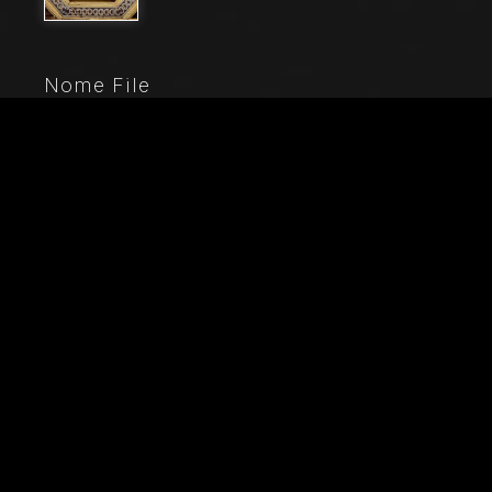
Nome File
21058_1901
Didascalia
Mantova, Palazzo Te (residenza estiva dei Gonzaga),
Camera delle Vittorie, dipinti su tavola di Agostino da
Mozzanica (1528): dettaglio del soffitto a cassettoni
con giovane donna che si pettina.
Città
Mantova (MN)
Locazione
Palazzo Te
Parole chiave
Affresco - Architettura - Arte - Artista - Capelli -
Corpo - Dettaglio architettonico - Donna - Edificio -