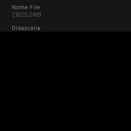
Nome File
21623_0169
Didascalia
Vicenza, Chiesa di Santa Corona: l’altare maggiore
(1669), provvisto di due mense, sormontate da
grandioso tabernacolo marmoreo. Le tarsie in marmo
e in pietre preziose del fastoso insieme sono opera
del fiorentino Francesco Antonio Corbarelli (1670).
Particolare con vaso di fiori e uccelli.
Città
Vicenza (VI)
Locazione
Chiesa di Santa Corona
Parole chiave
Italia - Veneto - Vicenza - Chiesa - Arte - Opera
d'arte - XVII secolo - Il Seicento - Architettura -