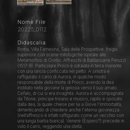
Nome File
20225_0112
Didascalia
Roma, Villa Farnesina, Sala delle Prospettive: fregio
superiore con scene mitologiche ispirate alle
Metamorfosi di Ovidio. Affreschi di Baldassarre Peruzzi
(1517-8). Particolare.Procri è sdraiata in terra morente
con una lancia conficcata nel petto. A sinistra è
raffigurato il carro di Aurora, in qualche modo
responsabile della morte di Procri, avendo la dea
instillato nella giovane la gelosia verso il suo amato
Cefalo, di cui si era invaghita. Aurora è accompagnata
da Titone, principe troiano e musico, rapito e sposato
dalla dea, la quale chiese per lui a Giove l'immortalità,
dimenticando di chiedere anche l'eterna giovinezza
(nell’affresco è infatti raffigurato come un vecchio con
una lunga barba bianca). Venere (Èspero?) precede in
volo il carro, reggendo una stella.