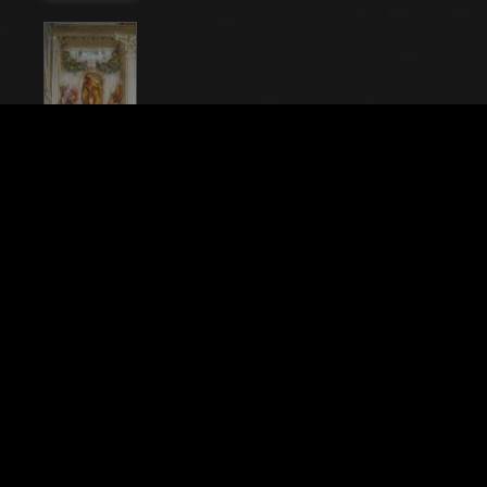
Nome File
20234_0136
Didascalia
Fanzolo, Villa Emo, salone: "La clemenza di Scipione".
Affreschi di Giovanni Battista Zelotti, ca. 1565.
Particolare
Città
Fanzolo (TV)