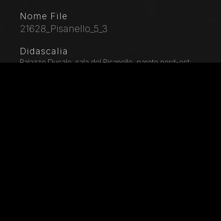
Nome File
21628_Pisanello_5_3
Didascalia
Palazzo Ducale, sala del Pisanello, parete nord-est:
“Torneo-battaglia di Louvezerp”, 1430-1433, di Antonio
di Puccio, detto il Pisanello. pittura murale strappata,
tecnica mista. Il soggetto è tratto da “Le roman en
prose de Tristan”, capolavoro della letteratura
cavalleresca.Dettaglio con alberi e palazzo.
Città
Mantova (MN)
Locazione
Palazzo Ducale
Parole chiave
Italia - Lombardia - Mantova - Palazzo Ducale -
Pisanello - Antonio di Puccio Pisano - Arte - Opera