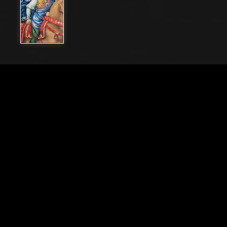
Nome File
80000_042
Didascalia
Libreria Piccolomini, parete nord- est: “Enea Silvio in
viaggio per il Concilio di Basilea, inverno 1432”, la
prima delle dieci storie riguardanti Enea Silvio
Piccolomini, futuro papa Pio II, (1503 - 1508), affresco
di Bernardino di Betto, detto il Pinturicchio. Particolare
dello staffiere a cavallo.
Città
Siena (SI)
Locazione