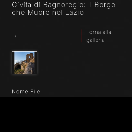
Civita di Bagnoregio: Il Borgo
che Muore nel Lazio
Torna alla
/
galleria
Nome File
21402_4902
Didascalia
Civita di Bagnoregio: scorcio della salita al borgo
laziale, detto anche il "borgo che muore" a causa
dell'erosione del terreno caratterizzato da calanchi.