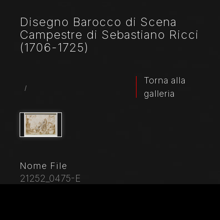
Disegno Barocco di Scena
Campestre di Sebastiano Ricci
(1706-1725)
Torna alla
/
galleria
Nome File
21252_0475-E
Didascalia
“Scena campestre”, uno dei disegni dell’Album di