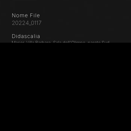
Nome File
20224_0117
Didascalia
Maser, Villa Barbaro, Sala dell'Olimpo, parete Sud,
lunetta sopra la porta della Crociera: allegorie dell'
Inverno e della Primavera (Vulcano e Venere).
Affreschi del Veronese (Paolo Caliari), 1560 - 1561.
Città
Maser (TV)
Locazione
Villa Barbaro
Parole chiave
Affresco - Afrodite - Allegoria - Architettura - Arte -
Artista - Concetto - Dea - Dettaglio architettonico -
Dio - Divinità - Edificio - Efesto - Il Cinquecento -