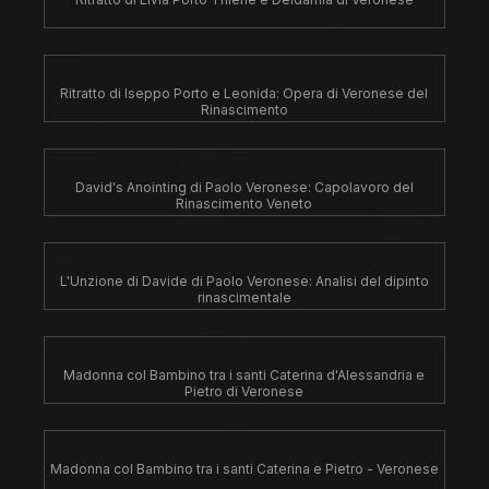
Ritratto di Iseppo Porto e Leonida: Opera di Veronese del
Rinascimento
David's Anointing di Paolo Veronese: Capolavoro del
Rinascimento Veneto
L'Unzione di Davide di Paolo Veronese: Analisi del dipinto
rinascimentale
Madonna col Bambino tra i santi Caterina d'Alessandria e
Pietro di Veronese
Madonna col Bambino tra i santi Caterina e Pietro - Veronese