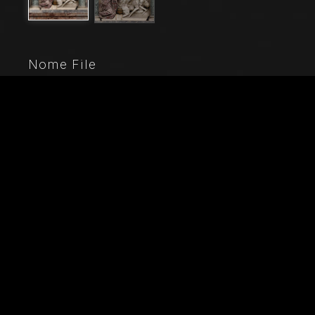
Nome File
20610_3064
Didascalia
Chiesa di Santa Croce, Mausoleo di S. Pio V: un
altorilievo in marmo bianco con Resurrezione e Pio V
in preghiera. Su disegno di Giovanni Antonio Buzzi
(1568-1571).
Città
Bosco Marengo (AL)
Locazione
Chiesa di Santa Croce
Parole chiave
Alessandria - Altorilievo - Architettura - Arte - Bosco