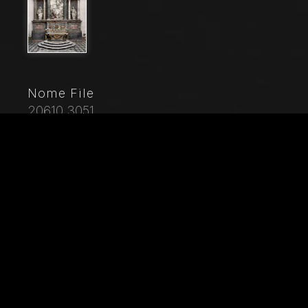
Nome File
20610_3051
Didascalia
Chiesa di Santa Croce, Mausoleo di S. Pio V: un
altorilievo in marmo bianco con Resurrezione e Pio V
in preghiera. In alto, Statua di San Michele che abbatte
il demonio. Ai lati statue delle virtù teologali: Fede e
Carità. Su disegno di Giovanni Antonio Buzzi (1568-
1571).
Città
Bosco Marengo (AL)
Locazione