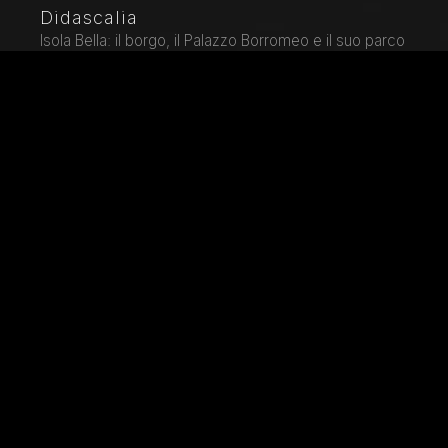
Didascalia
Isola Bella: il borgo, il Palazzo Borromeo e il suo parco
con il giardino all'italiana.
Città
Stresa (VB)
Locazione
Isola Bella
Parole chiave
A Journey to Italy - Architettura - Architettura dei
giardini - Barocco - Borromee Islands - Giardino -
Giardino all'italiana - Isola - Isole Borromee - Italia -
Italian Garden - Italian Landscape - Lago - Lago
Maggiore - Landscape Gardening - Paesaggio -
Paesaggio italiano - Palazzo - Parco - Piemonte -
Stresa - Veduta - Viaggio in Italia