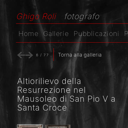
Ghigo Roli
fotografo
Home
Gallerie
Pubblicazioni
P
Torna alla galleria
6
/
77
Altiorilievo della
Resurrezione nel
Mausoleo di San Pio V a
Santa Croce