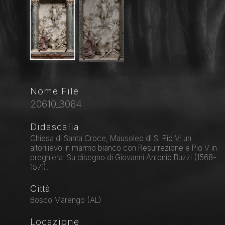
Nome File
20610_3064
Didascalia
Chiesa di Santa Croce, Mausoleo di S. Pio V: un
altorilievo in marmo bianco con Resurrezione e Pio V in
preghiera. Su disegno di Giovanni Antonio Buzzi (1568-
1571).
Città
Bosco Marengo (AL)
Locazione