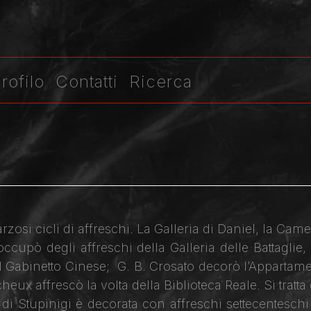
rofilo
Contatti
Ricerca
farzosi cicli di affreschi. La Galleria di Daniel, la C
occupò degli affreschi della Galleria delle Battaglie
el Gabinetto Cinese; G. B. Crosato decorò l’Apparta
eux affrescò la volta della Biblioteca Reale. Si tratta
a di Stupinigi è decorata con affreschi settecentes