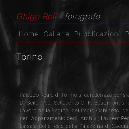
Ghigo Roli
fotografo
Home
Gallerie
Pubblicazioni
P
Torino
Palazzo Reale di Torino si caratterizza per s
D. Seiter. Nel Settecento C. F. Beaumont si 
Lavoro della Regina, del Regio Gabinetto, d
per l’Appartamento degli Archivi; Laurent Péch
La sala delle feste della Palazzina di Cacci