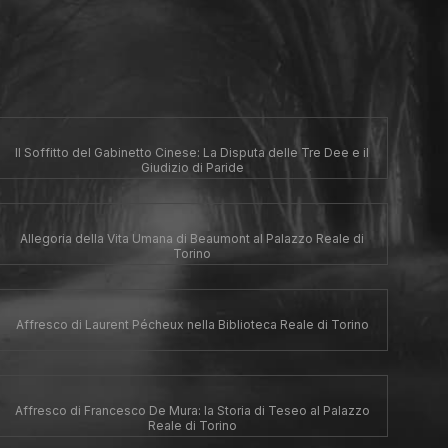
Il Soffitto del Gabinetto Cinese: La Disputa delle Tre Dee e il
Giudizio di Paride
Allegoria della Vita Umana di Beaumont al Palazzo Reale di
Torino
Affresco di Laurent Pécheux nella Biblioteca Reale di Torino
Affresco di Francesco De Mura: la Storia di Teseo al Palazzo
Reale di Torino